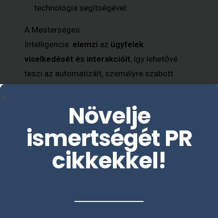
technológia segítségével:
A Mesterséges
Intelligencia
elemzi
az
ügyfelek
viselkedését és interakcióit
, így lehetővé
teszi az automatizált, személyre szabott
kampányok indítását a felhasználói
érdeklődés alapján.
Növelje
Adatvezérelt döntéshozatal:
ismertségét PR
Az
okos technológia
és az adatelemzési
cikkekkel!
eszközök
mélyreható betekintést
nyújtanak
a kampányok teljesítményébe,
így
segítve
a marketingstratégia
folyamatos
finomítását
és
optimalizálását
.