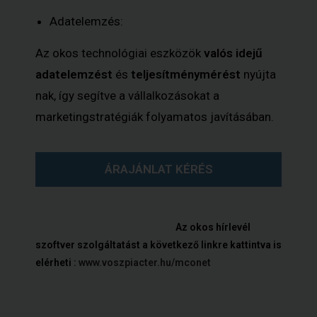
Adatelemzés:
Az okos technológiai eszközök
valós idejű
adatelemzést
és
teljesítménymérést
nyújta
nak, így segítve a vállalkozásokat a
marketingstratégiák folyamatos javításában.
ÁRAJÁNLAT KÉRÉS
Az okos hírlevél
szoftver szolgáltatást a következő linkre kattintva is
elérheti :
www.voszpiacter.hu/mconet