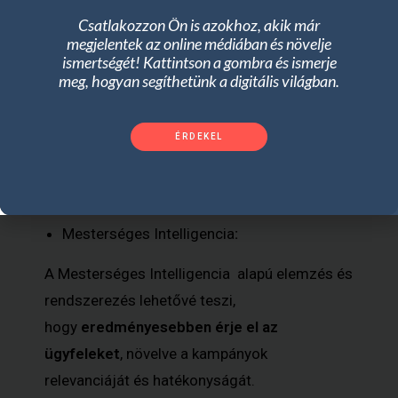
Csatlakozzon Ön is azokhoz, akik már
Személyre Szabott Üzenetküldés:
megjelentek az online médiában és növelje
ismertségét! Kattintson a gombra és ismerje
A Mesterséges Intelligencia segít azonosítani
meg, hogyan segíthetünk a digitális világban.
az
egyedi felhasználói szokásokat
és
viselkedési mintákat, lehetővé téve a tartalom
ÉRDEKEL
és ajánlatok még pontosabb testreszabását.
Technológiai előnyök:
Mesterséges Intelligencia
:
A Mesterséges Intelligencia alapú elemzés és
rendszerezés lehetővé teszi,
hogy
eredményesebben érje el az
ügyfeleket
, növelve a kampányok
relevanciáját és hatékonyságát.