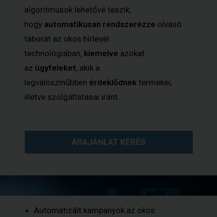
algoritmusok lehetővé teszik,
hogy
automatikusan rendszerezze
olvasó
táborát az okos hírlevél
technológiában,
kiemelve
azokat
az
ügyfeleket
,
akik a
legvalószínűbben
érdeklődnek
termékei,
illetve szolgáltatásai iránt.
ÁRAJÁNLAT KÉRÉS
Automatizált kampányok az okos